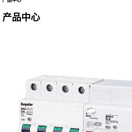
产品中心
产品中心