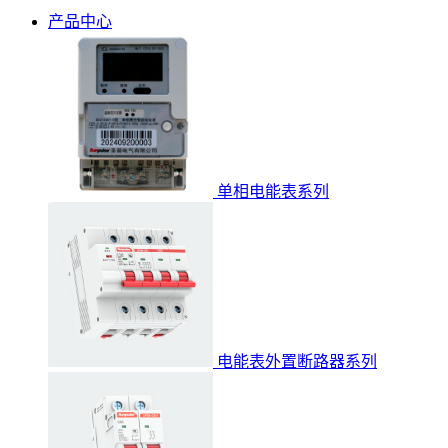
产品中心
单相电能表系列
电能表外置断路器系列