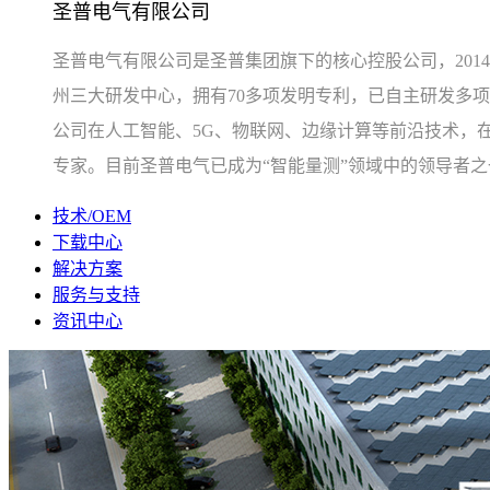
圣普电气有限公司
圣普电气有限公司是圣普集团旗下的核心控股公司，20
州三大研发中心，拥有70多项发明专利，已自主研发多
公司在人工智能、5G、物联网、边缘计算等前沿技术，
专家。目前圣普电气已成为“智能量测”领域中的领导者之
技术/OEM
下载中心
解决方案
服务与支持
资讯中心