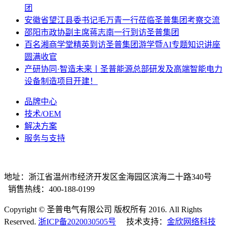
团
安徽省望江县委书记毛万青一行莅临圣普集团考察交流
邵阳市政协副主席蒋志南一行到访圣普集团
百名湘商学堂精英到访圣普集团游学暨AI专题知识讲座
圆满收官
产研协同·智造未来丨圣普能源总部研发及高端智能电力
设备制造项目开建！
品牌中心
技术/OEM
解决方案
服务与支持
地址：浙江省温州市经济开发区金海园区滨海二十路340号
销售热线：400-188-0199
Copyright © 圣普电气有限公司 版权所有 2016. All Rights
Reserved.
浙ICP备2020030505号
技术支持：
金欣网络科技