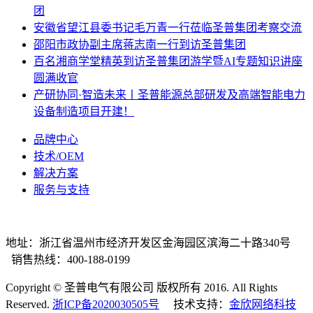
团
安徽省望江县委书记毛万青一行莅临圣普集团考察交流
邵阳市政协副主席蒋志南一行到访圣普集团
百名湘商学堂精英到访圣普集团游学暨AI专题知识讲座
圆满收官
产研协同·智造未来丨圣普能源总部研发及高端智能电力
设备制造项目开建！
品牌中心
技术/OEM
解决方案
服务与支持
地址：浙江省温州市经济开发区金海园区滨海二十路340号
销售热线：400-188-0199
Copyright © 圣普电气有限公司 版权所有 2016. All Rights
Reserved.
浙ICP备2020030505号
技术支持：
金欣网络科技