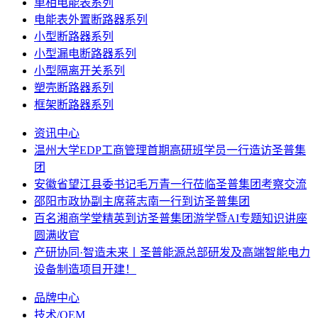
单相电能表系列
电能表外置断路器系列
小型断路器系列
小型漏电断路器系列
小型隔离开关系列
塑壳断路器系列
框架断路器系列
资讯中心
温州大学EDP工商管理首期高研班学员一行造访圣普集
团
安徽省望江县委书记毛万青一行莅临圣普集团考察交流
邵阳市政协副主席蒋志南一行到访圣普集团
百名湘商学堂精英到访圣普集团游学暨AI专题知识讲座
圆满收官
产研协同·智造未来丨圣普能源总部研发及高端智能电力
设备制造项目开建！
品牌中心
技术/OEM