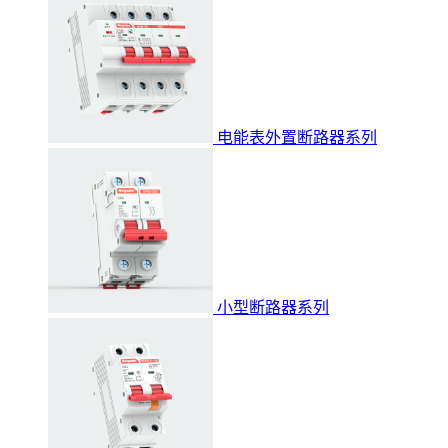
电能表外置断路器系列
小型断路器系列