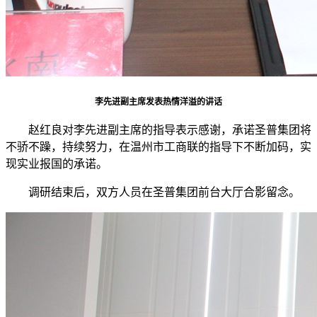
李先进副主席发表热情洋溢的讲话
赵红良对李先进副主席的指导表示感谢，承诺圣普集团将
不骄不躁，持续努力，在温州市工商联的指导下不断加码，实
现实业报国的承诺。
调研结束后，双方人员在圣普集团前台大厅合影留念。