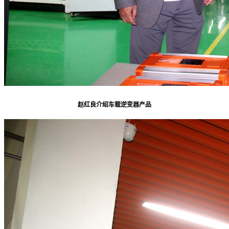
赵红良介绍车载逆变器产品