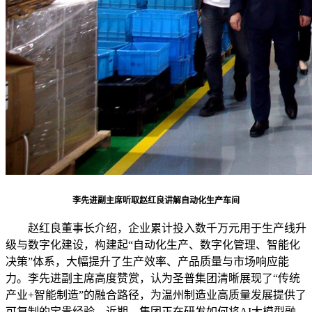
李先进副主席听取赵红良讲解自动化生产车间
赵红良董事长介绍，企业累计投入数千万元用于生产线升
级与数字化建设，构建起“自动化生产、数字化管理、智能化
决策”体系，大幅提升了生产效率、产品质量与市场响应能
力。李先进副主席高度赞赏，认为圣普集团清晰展现了“传统
产业+智能制造”的融合路径，为温州制造业高质量发展提供了
可复制的宝贵经验。近期，集团正在研发如何将AI大模型融