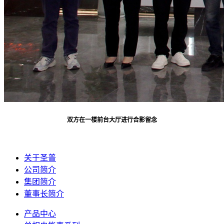
双方在一楼前台大厅进行合影留念
关于圣普
公司简介
集团简介
董事长简介
产品中心