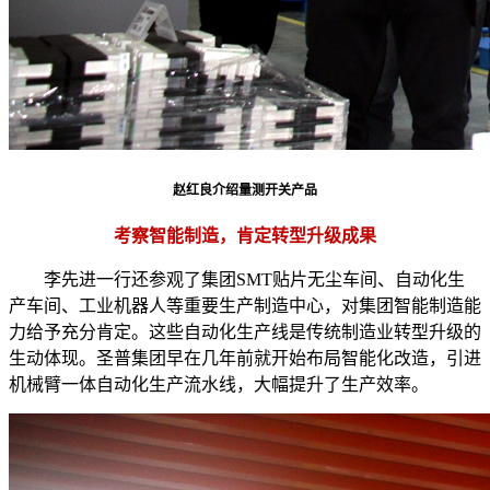
赵红良介绍量测开关产品
考察智能制造，肯定转型升级成果
李先进一行还参观了集团SMT贴片无尘车间、自动化生
产车间、工业机器人等重要生产制造中心，对集团智能制造能
力给予充分肯定。这些自动化生产线是传统制造业转型升级的
生动体现。圣普集团早在几年前就开始布局智能化改造，引进
机械臂一体自动化生产流水线，大幅提升了生产效率。