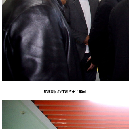
参观集团SMT贴片无尘车间